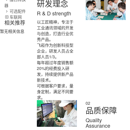
研发理念
器
可选配件
R & D strength
车联网
相关推荐
以
工匠精神
，专注于
工业通讯领域的开发
暂无相关信息
与创造，打造行业优
秀产品。
飞崧作为
创新科技型
企业
，研发人员占全
部人员1/3。
每年超过年度销售额
20%的经费投入研
发，持续提供新产品
新技术。
可根据客户要求，
量
身定制
，满足不同要
求。
02
品质保障
Quality
Assurance