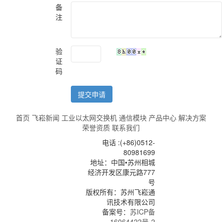
备
注
验
证
码
提交申请
首页
飞崧新闻
工业以太网交换机
通信模块
产品中心
解决方案
荣誉资质
联系我们
电话 :(+86)0512-
80981699
地址：中国•苏州相城
经济开发区康元路777
号
版权所有：苏州飞崧通
讯技术有限公司
备案号：
苏ICP备
16064422号-2