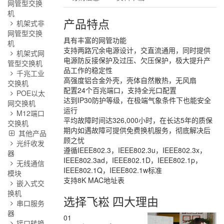
网管型交换
机
产品特点
机架式非
网管型交换
具有丰富的网管功能
机
支持两路冗余电源设计，交直流通用，同时提供
机架式网
电源防反接保护及过压、欠压保护，极大提升产
管型交换机
品工作的稳定性
千兆工业
高强度铝合金外壳，壳体自然散热，无风扇
交换机
配置24个百兆端口，支持全光口配置
POE以太
达到IP30防护等级，在极端气象条件下也能安全
网交换机
运行
M12端口
平均故障时间达326,000小时，在长达5年的质保
交换机
期内如遇故障可提供免费换机服务，彻底解决后
其他产品
顾之忧
光纤收发
遵循IEEE802.3，IEEE802.3u，IEEE802.3x，
器
IEEE802.3ad，IEEE802.1D，IEEE802.1p，
无线通信
IEEE802.1Q，IEEE802.1w标准
模块
支持8K MAC地址表
嵌入式交
换机
选择飞崧 四大理由
串口服务
器
01
接口转换