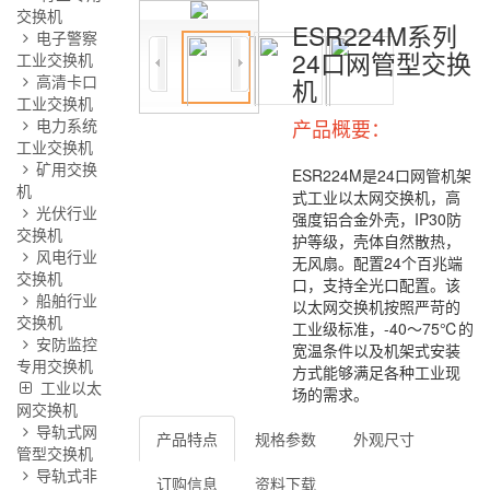
交换机
ESR224M系列
电子警察
24口网管型交换
工业交换机
高清卡口
机
工业交换机
电力系统
产品概要：
工业交换机
矿用交换
ESR224M是24口网管机架
机
式工业以太网交换机，高
光伏行业
强度铝合金外壳，IP30防
交换机
护等级，壳体自然散热，
风电行业
无风扇。配置24个百兆端
交换机
口，支持全光口配置。该
船舶行业
以太网交换机按照严苛的
交换机
工业级标准，-40～75℃的
安防监控
宽温条件以及机架式安装
专用交换机
方式能够满足各种工业现
工业以太
场的需求。
网交换机
导轨式网
产品特点
规格参数
外观尺寸
管型交换机
导轨式非
订购信息
资料下载